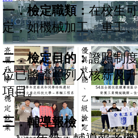
一．檢定職類：
在校生可
定，如機械加工、車工、
二．檢定目的：
證照制度
位已將證照列入核薪及升
項目。
三．輔導報檢：