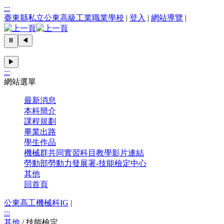
:::
臺東縣私立公東高級工業職業學校
|
登入
|
網站導覽
|
⏸
◀
▶
:::
網站選單
最新消息
本科簡介
課程規劃
畢業出路
學生作品
機械群共同實習科目教學影片連結
勞動部勞動力發展署-技能檢定中心
其他
回首頁
公東高工機械科IG
|
:::
其他
/
技能檢定