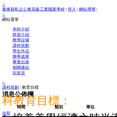
:::
臺東縣私立公東高級工業職業學校
|
登入
|
網站導覽
|
:::
網站選單
本科介紹
師資介紹
教學設備
課程規劃
學生作品
辦學成果
畢業出路
相關連結
回首頁
:::
課程規劃
/
教育目標
消息公佈欄
科教育目標：
時間
類別
單位
全部