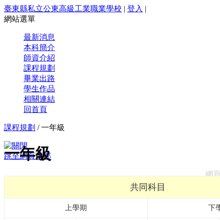
臺東縣私立公東高級工業職業學校
|
登入
|
網站選單
最新消息
本科簡介
師資介紹
課程規劃
畢業出路
學生作品
相關連結
回首頁
課程規劃
/
一年級
一年級
跳至網頁頂部
網
共同科目
上學期
下