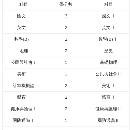
科目
學分數
科目
國文Ⅰ
３
國文Ⅱ
英文Ⅰ
２
英文Ⅱ
數學(B)Ⅰ
２
數學(B)
Ⅱ
地理
２
歷史
公民與社會Ⅰ
１
基礎物理
美術Ⅰ
１
公民與社會Ⅱ
計算機概論
２
美術Ⅱ
體育Ⅰ
２
體育Ⅱ
健康與護理Ⅰ
２
健康與護理Ⅱ
國防通識Ⅰ
１
國防通識Ⅱ